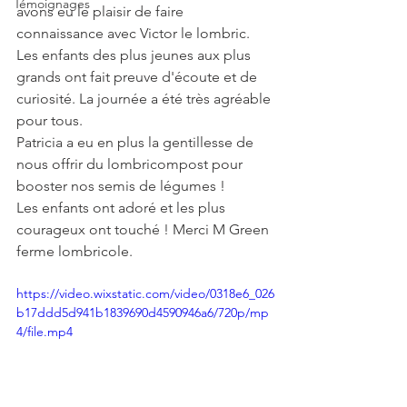
Témoignages
avons eu le plaisir de faire 
connaissance avec Victor le lombric. 
Les enfants des plus jeunes aux plus 
grands ont fait preuve d'écoute et de 
curiosité. La journée a été très agréable 
pour tous. 
Patricia a eu en plus la gentillesse de 
nous offrir du lombricompost pour 
booster nos semis de légumes !
Les enfants ont adoré et les plus 
courageux ont touché ! Merci M Green 
ferme lombricole.
https://video.wixstatic.com/video/0318e6_026
b17ddd5d941b1839690d4590946a6/720p/mp
4/file.mp4