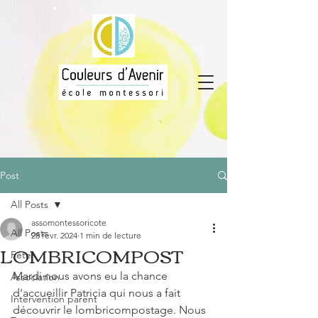
Post
All Posts
assomontessoricote
All Posts
28 févr. 2024
1 min de lecture
LOMBRICOMPOST
Fête
Mardi nous avons eu la chance 
Association
d'accueillir Patricia qui nous a fait 
Intervention parent
découvrir le lombricompostage. Nous 