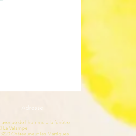
Adresse
1 avenue de l'homme à la fenêtre
ZI La Valampe
13220 Châteauneuf les Martigues