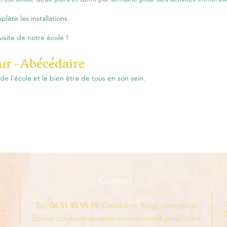
lète les installations.
isite de notre école !
ur - Abécédaire
e l'école et le bien être de tous en son sein.
Contact
Tel:
06 51 95 95 19
(Geraldine Biagi, directrice)
ue
Ecole:
couleursdavenir.montessori@gmail.com