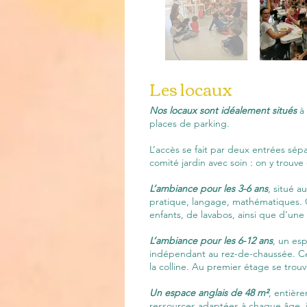
Les locaux
Nos locaux sont idéalement situés
à 
places de parking.
L’accès se fait par deux entrées sé
comité jardin avec soin : on y trouv
L’ambiance pour les 3-6 ans
, situé a
pratique, langage, mathématiques. C
enfants, de lavabos, ainsi que d’une 
L’ambiance pour les 6-12 ans
, un es
indépendant au rez-de-chaussée. Cet
la colline. Au premier étage se trouv
Un espace anglais de 48 m²
, entièr
ressources adaptées à chaque âge, il