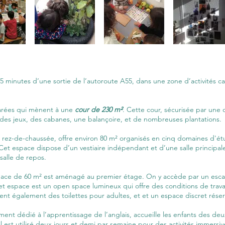
5 minutes d’une sortie de l’autoroute A55, dans une zone d’activités
parées qui mènent à une
cour de 230 m²
. Cette cour, sécurisée par une 
e des jeux, des cabanes, une balançoire, et de nombreuses plantations.
u rez-de-chaussée, offre environ 80 m² organisés en cinq domaines d'étud
et espace dispose d’un vestiaire indépendant et d’une salle principal
salle de repos.
pace de 60 m² est aménagé au premier étage. On y accède par un escalie
 espace est un open space lumineux qui offre des conditions de travai
ent également des toilettes pour adultes, et et un espace discret réservé
ement dédié à l’apprentissage de l’anglais, accueille les enfants des d
 est utilisé deux jours et demi par semaine pour des activités immersiv