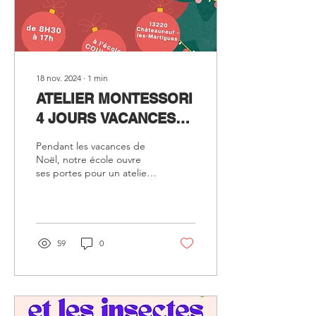
18 nov. 2024
∙
1
min
ATELIER MONTESSORI
4 JOURS VACANCES
DE NOEL POUR LES 3-
Pendant les vacances de
6 ANS
Noël, notre école ouvre
ses portes pour un atelier
unique, alliant créativité,
découverte et douceur de
la...
59
0