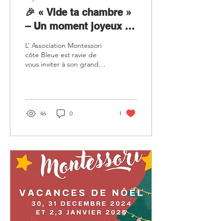
🎉 « Vide ta chambre »
– Un moment joyeux à
partager ! 🎉
L’ Association Montessori
côte Bleue est ravie de
vous inviter à son grand
événement : le « Vide ta
chambre » ! 🌟 🗓 Quand ?
Le...
46
0
1