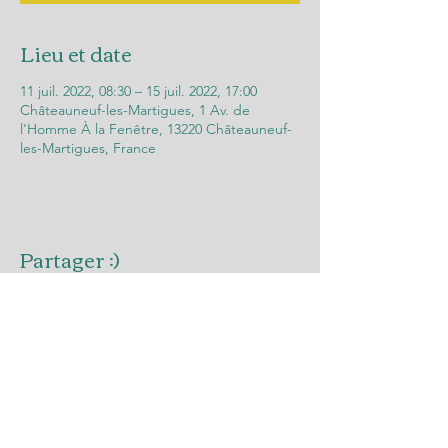
Lieu et date
11 juil. 2022, 08:30 – 15 juil. 2022, 17:00
Châteauneuf-les-Martigues, 1 Av. de
l'Homme À la Fenêtre, 13220 Châteauneuf-
les-Martigues, France
Partager :)
Contact
Tel:
06 51 95 95 19
(Geraldine Biagi, directrice)
Ecole:
couleursdavenir.montessori@gmail.com
Asso: asso.montessori.cotebleue@gmail.com