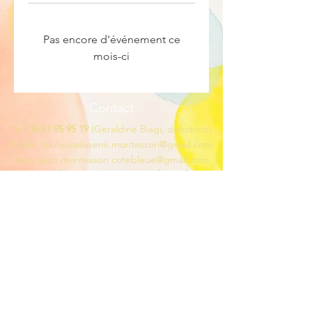
Pas encore d'événement ce
mois-ci
Contact
Tel:
06 51 95 95 19
(Geraldine Biagi, directrice)
Ecole:
couleursdavenir.montessori@gmail.com
Asso: asso.montessori.cotebleue@gmail.com
Stages:
ateliers-stages.montessori@hotmail.com
Adresse
1 avenue de l'homme à la fenêtre
ZI La Valampe
13220 Châteauneuf les Martigues