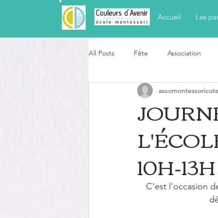
Accueil
Les pa
All Posts
Fête
Association
assomontessoricot
JOURNÉ
L'ÉCOL
10H-13H
C'est l'occasion de
dé