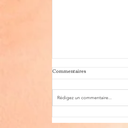
Commentaires
Rédigez un commentaire...
🎉 « Vide ta chambre » – Un
moment joyeux à partager !