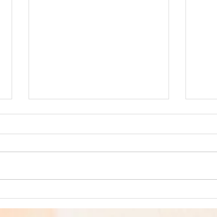
ATELIER MONTESSORI 4
STA
JOURS VACANCES DE
AU 